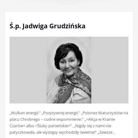
Ś.p. Jadwiga Grudzińska
„Wulkan energii.” „Pozytywnej energii.” „Polonez Maturzystów na
placu Chrobrego – cudne wspomnienie.” „>Alicja w Krainie
Czarów< albo >Śluby panieńskie<”. „Nigdy się z nami nie
patyczkowała, ale występy wychodziły świetne!” „Zawsze…