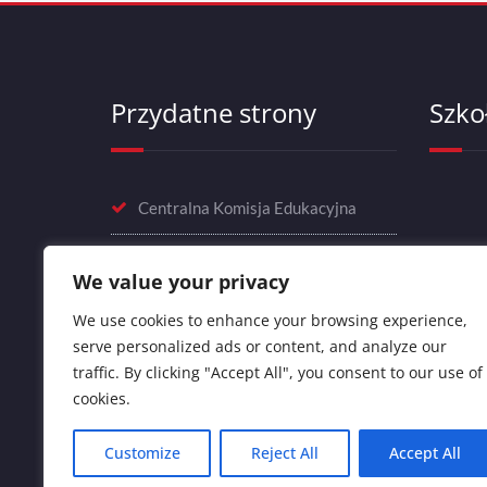
Przydatne strony
Szko
Centralna Komisja Edukacyjna
Dobra Szkoła - Reforma Edukacji
We value your privacy
Ministerstwo Edukacji Narodowej
We use cookies to enhance your browsing experience,
serve personalized ads or content, and analyze our
Okręgowa Komisja Egzaminacyjna
traffic. By clicking "Accept All", you consent to our use of
cookies.
Customize
Reject All
Accept All