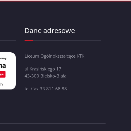
Dane adresowe
Liceum Ogólnokształcące KTK
ul.Krasińskiego 17
43-300 Bielsko-Biała
tel./fax 33 811 68 88