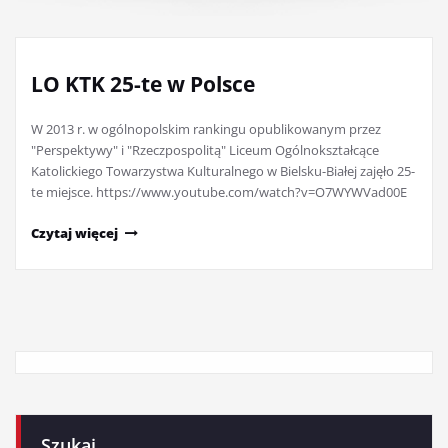
LO KTK 25-te w Polsce
W 2013 r. w ogólnopolskim rankingu opublikowanym przez
"Perspektywy" i "Rzeczpospolitą" Liceum Ogólnokształcące
Katolickiego Towarzystwa Kulturalnego w Bielsku-Białej zajęło 25-
te miejsce. https://www.youtube.com/watch?v=O7WYWVad00E
Czytaj więcej
Szukaj