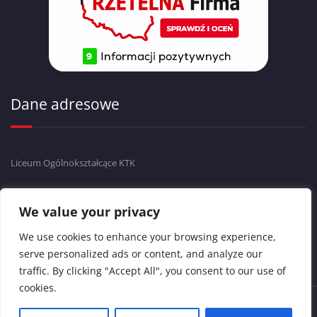
Dane adresowe
Liceum Ogólnokształcące KTK
ul.Krasińskiego 17
43-300 Bielsko-Biała
We value your privacy
tel./fax 33 811 68 88
We use cookies to enhance your browsing experience,
serve personalized ads or content, and analyze our
traffic. By clicking "Accept All", you consent to our use of
cookies.
Copyright © 2024 Liceum Ogólnokształcące KTK. Wszelkie prawa