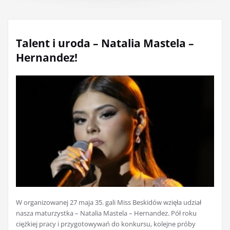
Talent i uroda – Natalia Mastela –
Hernandez!
W organizowanej 27 maja 35. gali Miss Beskidów wzięła udział
nasza maturzystka – Natalia Mastela – Hernandez. Pół roku
ciężkiej pracy i przygotowywań do konkursu, kolejne próby