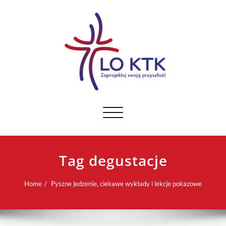
Toggle navigation
Tag degustacje
Home
Pyszne jedzenie, ciekawe wykłady i lekcje pokazowe