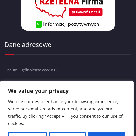
Dane adresowe
Liceum Ogólnokształcące KTK
ul.Krasińskiego 17
43-300 Bielsko-Biała
We value your privacy
tel./fax 33 811 68 88
We use cookies to enhance your browsing experience,
serve personalized ads or content, and analyze our
traffic. By clicking "Accept All", you consent to our use of
cookies.
Copyright © 2024 Liceum Ogólnokształcące KTK. Wszelkie prawa