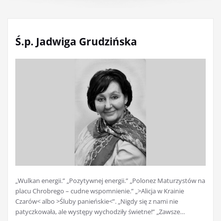
Ś.p. Jadwiga Grudzińska
„Wulkan energii.” „Pozytywnej energii.” „Polonez Maturzystów na
placu Chrobrego – cudne wspomnienie.” „>Alicja w Krainie
Czarów< albo >Śluby panieńskie<”. „Nigdy się z nami nie
patyczkowała, ale występy wychodziły świetne!” „Zawsze…